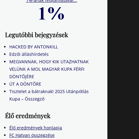
1%-ának felajánlásával...
Legutóbbi bejegyzések
HACKED BY ANTONKILL
Edzői álláshirdetés
MEGVANNAK, HOGY KIK UTAZHATNAK
VELÜNK A MOL MAGYAR KUPA FÉRFI
DÖNTŐJÉRE
ÚT A DÖNTŐRE
Tisztelet a bátraknak! 2025 Utánpótlás
Kupa – Összegző
Élő eredmények
Élő eredmények honlapja
FC Hatvan összegzése