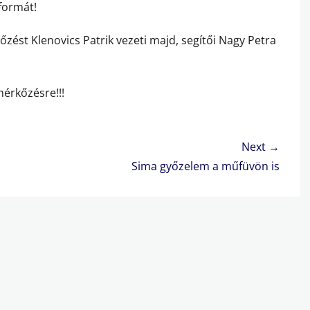
rformát!
zést Klenovics Patrik vezeti majd, segítői Nagy Petra
mérkőzésre!!!
Next →
Next
Sima győzelem a műfüvön is
post: