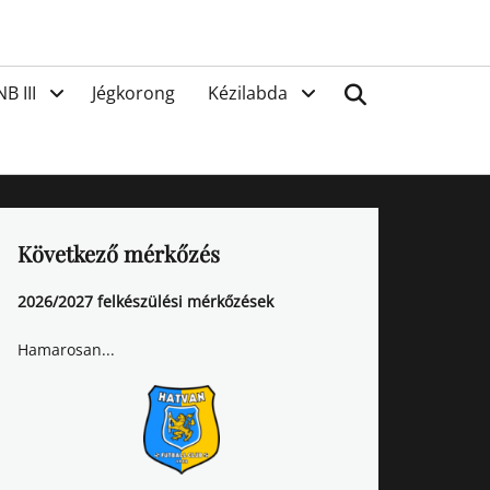
van
Search
NB III
Jégkorong
Kézilabda
Következő mérkőzés
2026/2027 felkészülési mérkőzések
Hamarosan...