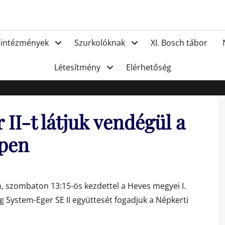
FC Hat
 intézmények
Szurkolóknak
XI. Bosch tábor
Létesítmény
Elérhetőség
II-t látjuk vendégül a
epen
n, szombaton 13:15-ös kezdettel a Heves megyei I.
g System-Eger SE II együttesét fogadjuk a Népkerti