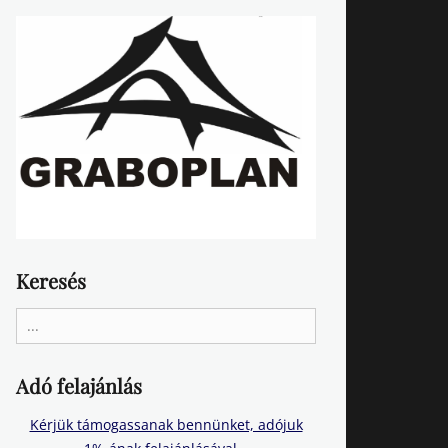
Keresés
Search
for:
Adó felajánlás
Kérjük támogassanak bennünket, adójuk