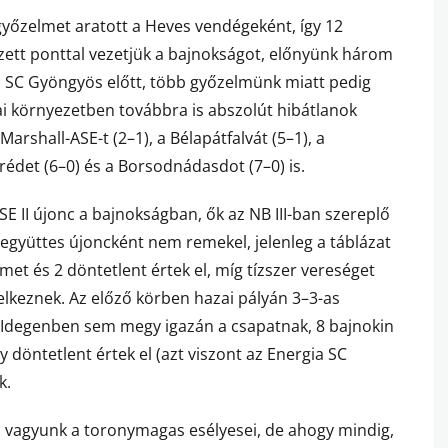
győzelmet aratott a Heves vendégeként, így 12
ett ponttal vezetjük a bajnokságot, előnyünk három
a SC Gyöngyös előtt, több győzelmünk miatt pedig
i környezetben továbbra is abszolút hibátlanok
arshall-ASE-t (2–1), a Bélapátfalvát (5–1), a
erédet (6–0) és a Borsodnádasdot (7–0) is.
E II újonc a bajnokságban, ők az NB III-ban szereplő
együttes újoncként nem remekel, jelenleg a táblázat
lmet és 2 döntetlent értek el, míg tízszer vereséget
elkeznek. Az előző körben hazai pályán 3–3-as
. Idegenben sem megy igazán a csapatnak, 8 bajnokin
 döntetlent értek el (azt viszont az Energia SC
k.
 vagyunk a toronymagas esélyesei, de ahogy mindig,