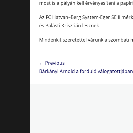
most is a pályán kell érvényesíteni a papí
Az FC Hatvan–Berg System-Eger SE II mérkő
és Palásti Krisztián lesznek.
Mindenkit szeretettel várunk a szombati 
Bejegyzés
← Previous
navigáció
Previous
Bárkányi Arnold a forduló válogatottjában
post: