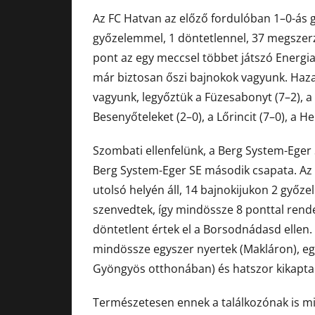
Az FC Hatvan az előző fordulóban 1–0-ás 
győzelemmel, 1 döntetlennel, 37 megszerz
pont az egy meccsel többet játszó Energi
már biztosan őszi bajnokok vagyunk. Haza
vagyunk, legyőztük a Füzesabonyt (7–2), a M
Besenyőteleket (2–0), a Lőrincit (7–0), a H
Szombati ellenfelünk, a Berg System-Eger S
Berg System-Eger SE második csapata. Az 
utolsó helyén áll, 14 bajnokijukon 2 győze
szenvedtek, így mindössze 8 ponttal rend
döntetlent értek el a Borsodnádasd ellen
mindössze egyszer nyertek (Makláron), egy
Gyöngyös otthonában) és hatszor kikapta
Természetesen ennek a találkozónak is mi