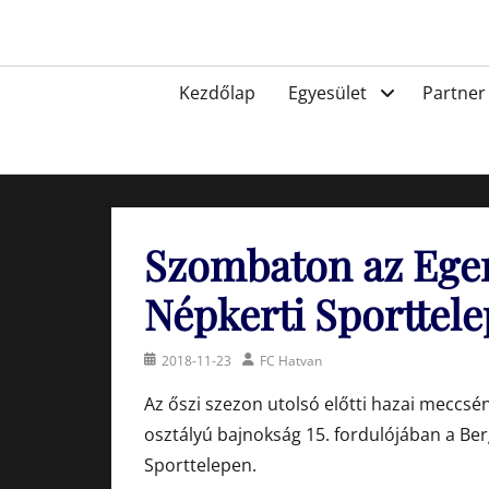
Skip
to
Egyesület a hatvani labdarúgásért, sportért!
content
Primary
Kezdőlap
Egyesület
Partner
menu
Szombaton az Eger 
Népkerti Sporttel
Posted
Author
2018-11-23
FC Hatvan
on
Az őszi szezon utolsó előtti hazai meccsé
osztályú bajnokság 15. fordulójában a Ber
Sporttelepen.