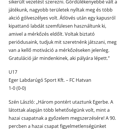
sikerült vezetést szerezni. Gördülékenyebbé vált a
játékunk, nagyobb területek nyíltak meg és több
akció gólveszélyes volt. Átlövés után egy kapusról
kipattanó labdát szemfülesen használtunk ki,
amivel a mérkőzés eldőlt. Voltak biztató
periódusaink, tudjuk mit szeretnénk játszani, meg
van a kellő motiváció a mérkőzéseken jelenleg.
Gratuláció jár mindenkinek, aki pályára lépett.”
U17
Eger Labdarúgó Sport Kft. – FC Hatvan
1-0 (0-0)
Szén László: „Három pontért utaztunk Egerbe. A
látottak alapján több lehetőségünk volt, mint a
hazai csapatnak a győzelem megszerzésére! A 90.
percben a hazai csapat figyelmetlenségünket