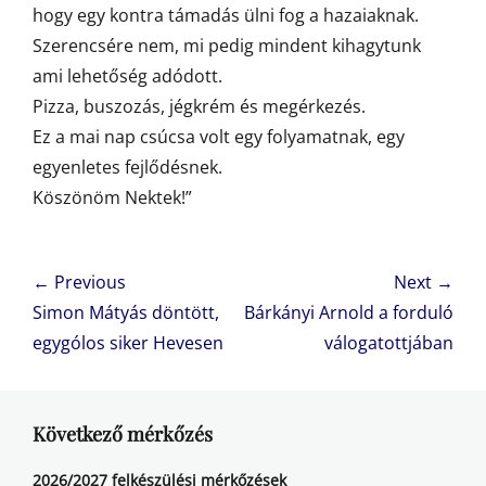
hogy egy kontra támadás ülni fog a hazaiaknak.
Szerencsére nem, mi pedig mindent kihagytunk
ami lehetőség adódott.
Pizza, buszozás, jégkrém és megérkezés.
Ez a mai nap csúcsa volt egy folyamatnak, egy
egyenletes fejlődésnek.
Köszönöm Nektek!”
Bejegyzés
← Previous
Next →
navigáció
Previous
Next
Simon Mátyás döntött,
Bárkányi Arnold a forduló
post:
post:
egygólos siker Hevesen
válogatottjában
Következő mérkőzés
2026/2027 felkészülési mérkőzések