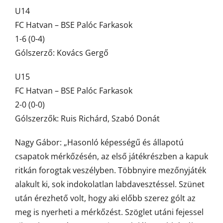
U14
FC Hatvan – BSE Palóc Farkasok
1-6 (0-4)
Gólszerző: Kovács Gergő
U15
FC Hatvan – BSE Palóc Farkasok
2-0 (0-0)
Gólszerzők: Ruis Richárd, Szabó Donát
Nagy Gábor: „Hasonló képességű és állapotú
csapatok mérkőzésén, az első játékrészben a kapuk
ritkán forogtak veszélyben. Többnyire mezőnyjáték
alakult ki, sok indokolatlan labdavesztéssel. Szünet
után érezhető volt, hogy aki előbb szerez gólt az
meg is nyerheti a mérkőzést. Szöglet utáni fejessel