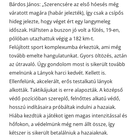
Bárdos János: „Szerencsére az első hóesés még
váratott magára (habár jelezték), így csak a csípős
hideg jelezte, hogy véget ért egy langymeleg
időszak. Hál’Isten a buszon jó volt a fűtés, 19-en,
pólóban utazhattuk végig a 182 km-t.
Felújított sport komplexumba érkeztük, ami még
tovább emelte hangulatunkat. Gyors öltözés, aztán
az útravaló. Úgy gondolom most is sikerült tovább
emelnünk a Lányok harci kedvét. Kellett is.
Ellenfelünk, akcelerált, erős testalkatú lányok
alkották. Taktikájukat is erre alapozták. A középső
védő pozícióban szereplő, felnőttes alkatú védő,
hosszú indításaira próbáltak indulni a hazaiak.
Hiába kezdtük a játékot igen magas intenzitással és
hőfokon, a védelmünk még nem állt össze, így
kétszer is sikerült betalálniuk a hazaiaknak.