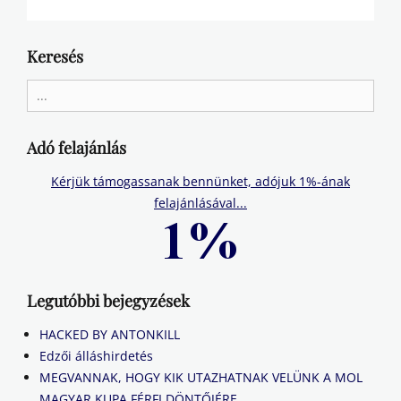
Keresés
Search
for:
Adó felajánlás
Kérjük támogassanak bennünket, adójuk 1%-ának
felajánlásával...
Legutóbbi bejegyzések
HACKED BY ANTONKILL
Edzői álláshirdetés
MEGVANNAK, HOGY KIK UTAZHATNAK VELÜNK A MOL
MAGYAR KUPA FÉRFI DÖNTŐJÉRE