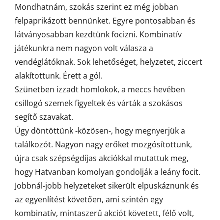
Mondhatnám, szokás szerint ez még jobban
felpaprikázott bennünket. Egyre pontosabban és
látványosabban kezdtünk focizni. Kombinatív
játékunkra nem nagyon volt válasza a
vendéglátóknak. Sok lehetőséget, helyzetet, ziccert
alakítottunk. Érett a gól.
Szünetben izzadt homlokok, a meccs hevében
csillogó szemek figyeltek és várták a szokásos
segítő szavakat.
Úgy döntöttünk -közösen-, hogy megnyerjük a
találkozót. Nagyon nagy erőket mozgósítottunk,
újra csak szépségdíjas akciókkal mutattuk meg,
hogy Hatvanban komolyan gondolják a leány focit.
Jobbnál-jobb helyzeteket sikerült elpuskáznunk és
az egyenlítést követően, ami szintén egy
kombinatív, mintaszerű akciót követett, félő volt,