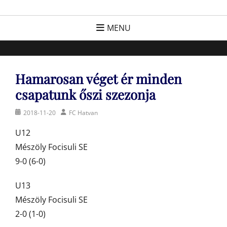
Skip
FC Hatvan
Egyesület a hatvani labdarúgásért, sportért!
to
MENU
content
Hamarosan véget ér minden
csapatunk őszi szezonja
Posted
Author
2018-11-20
FC Hatvan
on
U12
Mészöly Focisuli SE
9-0 (6-0)
U13
Mészöly Focisuli SE
2-0 (1-0)