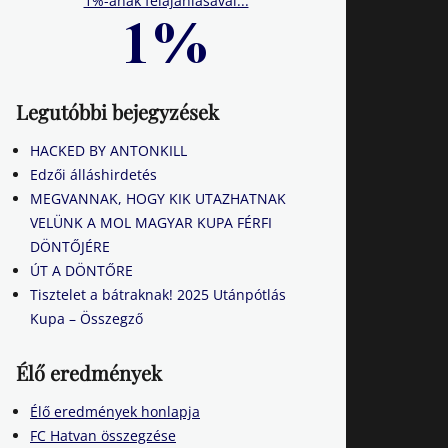
1%-ának felajánlásával...
Legutóbbi bejegyzések
HACKED BY ANTONKILL
Edzői álláshirdetés
MEGVANNAK, HOGY KIK UTAZHATNAK
VELÜNK A MOL MAGYAR KUPA FÉRFI
DÖNTŐJÉRE
ÚT A DÖNTŐRE
Tisztelet a bátraknak! 2025 Utánpótlás
Kupa – Összegző
Élő eredmények
Élő eredmények honlapja
FC Hatvan összegzése