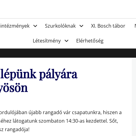
FC Hat
 intézmények
Szurkolóknak
XI. Bosch tábor
Létesítmény
Elérhetőség
 lépünk pályára
yösön
 fordulójában újabb rangadó vár csapatunkra, hiszen a
séhez látogatunk szombaton 14:30-as kezdettel. Sőt,
sz rangadója!