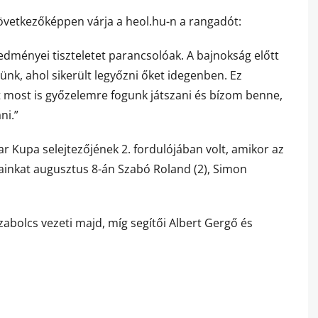
övetkezőképpen várja a heol.hu-n a rangadót:
edményei tiszteletet parancsolóak. A bajnokság előtt
nk, ahol sikerült legyőzni őket idegenben. Ez
 most is győzelemre fogunk játszani és bízom benne,
ni.”
ar Kupa selejtezőjének 2. fordulójában volt, amikor az
ainkat augusztus 8-án Szabó Roland (2), Simon
zabolcs vezeti majd, míg segítői Albert Gergő és