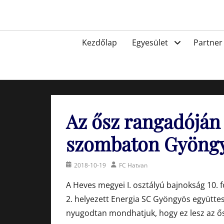
Skip
to
Egyesület a hatvani labdarúgásért, sportért!
content
Primary
Kezdőlap
Egyesület
Partner
menu
Az ősz rangadóján
szombaton Gyöng
Posted
Author
2018-10-19
FC Hatvan
on
A Heves megyei I. osztályú bajnokság 10.
2. helyezett Energia SC Gyöngyös együtte
nyugodtan mondhatjuk, hogy ez lesz az ő