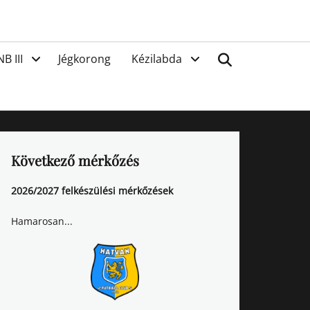
van
Search
NB III
Jégkorong
Kézilabda
Következő mérkőzés
2026/2027 felkészülési mérkőzések
Hamarosan...