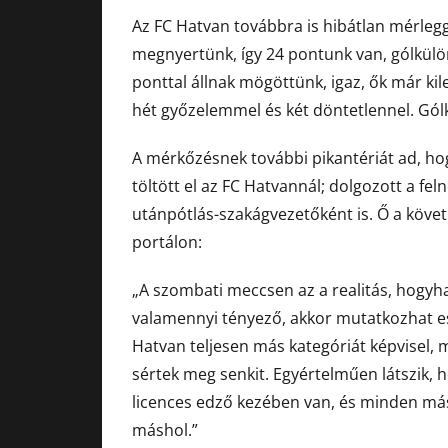
Az FC Hatvan továbbra is hibátlan mérlegge
megnyertünk, így 24 pontunk van, gólkül
ponttal állnak mögöttünk, igaz, ők már ki
hét győzelemmel és két döntetlennel. Gó
A mérkőzésnek további pikantériát ad, hog
töltött el az FC Hatvannál; dolgozott a fe
utánpótlás-szakágvezetőként is. Ő a követ
portálon:
„A szombati meccsen az a realitás, hogyh
valamennyi tényező, akkor mutatkozhat es
Hatvan teljesen más kategóriát képvisel,
sértek meg senkit. Egyértelműen látszik
licences edző kezében van, és minden más 
máshol.”