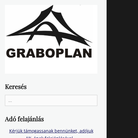
Keresés
Search
for:
Adó felajánlás
Kérjük támogassanak bennünket, adójuk