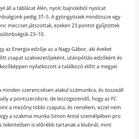
l áll a táblázat élén, nyolc bajnokiból nyolcat
önbségünk pedig 37–5. A gyöngyösiek mindössze egy
lenc meccset játszottak, ezeken 23 pontot gyűjtöttek
lkülönbségük 23–10.
y az Energia edzője az a Nagy Gábor, aki éveket
lnőtt csapat szakvezetőjeként, utánpótlás-edzőként és
kezőképpen nyilatkozott a találkozó előtt a megyei
a minden szerencsésen alakul számunkra, és összeáll
ély a pontszerzésre, de leszögezendő, hogy az FC
 mint a mezőny többi csapata, és remélem, ezzel nem
, hogy a szakmai munka Simon Antal személyében pro
tekintetben is előrébb tartanak a klubnál, mint