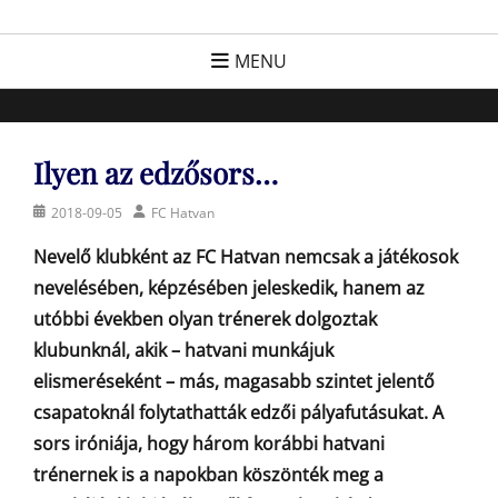
Skip
FC Hatvan
Egyesület a hatvani labdarúgásért, sportért!
to
MENU
content
Ilyen az edzősors…
Posted
Author
2018-09-05
FC Hatvan
on
Nevelő klubként az FC Hatvan nemcsak a játékosok
nevelésében, képzésében jeleskedik, hanem az
utóbbi években olyan trénerek dolgoztak
klubunknál, akik – hatvani munkájuk
elismeréseként – más, magasabb szintet jelentő
csapatoknál folytathatták edzői pályafutásukat. A
sors iróniája, hogy három korábbi hatvani
trénernek is a napokban köszönték meg a