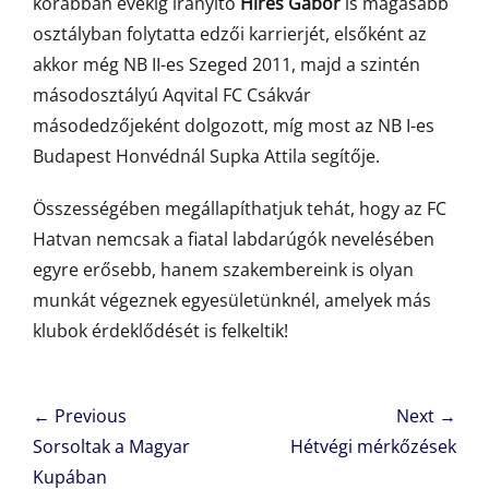
korábban évekig irányító
Híres Gábor
is magasabb
osztályban folytatta edzői karrierjét, elsőként az
akkor még NB II-es Szeged 2011, majd a szintén
másodosztályú Aqvital FC Csákvár
másodedzőjeként dolgozott, míg most az NB I-es
Budapest Honvédnál Supka Attila segítője.
Összességében megállapíthatjuk tehát, hogy az FC
Hatvan nemcsak a fiatal labdarúgók nevelésében
egyre erősebb, hanem szakembereink is olyan
munkát végeznek egyesületünknél, amelyek más
klubok érdeklődését is felkeltik!
Bejegyzés
← Previous
Next →
navigáció
Previous
Next
Sorsoltak a Magyar
Hétvégi mérkőzések
post:
post:
Kupában