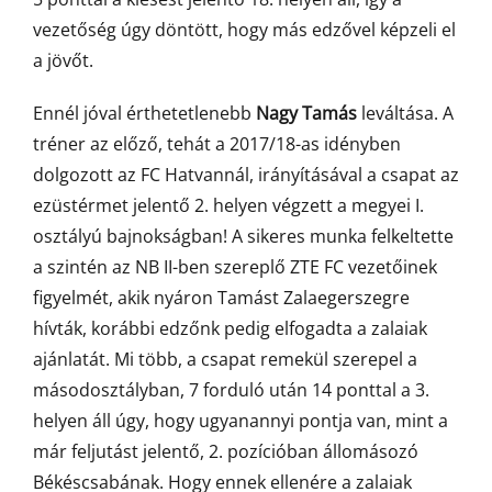
vezetőség úgy döntött, hogy más edzővel képzeli el
a jövőt.
Ennél jóval érthetetlenebb
Nagy Tamás
leváltása. A
tréner az előző, tehát a 2017/18-as idényben
dolgozott az FC Hatvannál, irányításával a csapat az
ezüstérmet jelentő 2. helyen végzett a megyei I.
osztályú bajnokságban! A sikeres munka felkeltette
a szintén az NB II-ben szereplő ZTE FC vezetőinek
figyelmét, akik nyáron Tamást Zalaegerszegre
hívták, korábbi edzőnk pedig elfogadta a zalaiak
ajánlatát. Mi több, a csapat remekül szerepel a
másodosztályban, 7 forduló után 14 ponttal a 3.
helyen áll úgy, hogy ugyanannyi pontja van, mint a
már feljutást jelentő, 2. pozícióban állomásozó
Békéscsabának. Hogy ennek ellenére a zalaiak