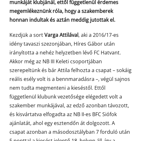
munkáját klubjánál, ettől függetlenül érdemes
megemlékeznünk róla, hogy a szakemberek
honnan indultak és aztán meddig jutottak el.
Kezdjük a sort
Varga Attilával
, aki a 2016/17-es
idény tavaszi szezonjában, Híres Gábor után
irányította a nehéz helyzetben lévő FC Hatvant.
Akkor még az NB III Keleti csoportjában
szerepeltünk és bár Attila felhozta a csapat – sokáig
reális esély volt is a bennmaradásra –, végül sajnos
nem tudta megmenteni a kieséstől. Ettől
függetlenül klubunk vezetősége elégedett volt a
szakember munkájával, az edző azonban távozott,
és kisvártatva elfogadta az NB II-es BFC Siófok
ajánlatát, ahol egy esztendőn át dolgozott. A
csapat azonban a másodosztályban 7 forduló után
5 ponttal a kiesést jelentő 18. helyen áll, így a