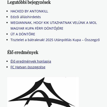
Legutóbbi bejegyzések
HACKED BY ANTONKILL
Edzői álláshirdetés
MEGVANNAK, HOGY KIK UTAZHATNAK VELÜNK A MOL
MAGYAR KUPA FÉRFI DÖNTŐJÉRE
ÚT A DÖNTŐRE
Tisztelet a bátraknak! 2025 Utánpótlás Kupa – Összegző
Élő eredmények
Élő eredmények honlapja
FC Hatvan összegzése