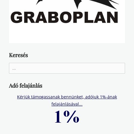
Keresés
Search
for:
Adó felajánlás
Kérjük támogassanak bennünket, adójuk 1%-ának
felajánlásával...