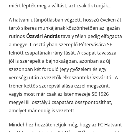
miért lépték meg a váltást, azt csak ők tudják…
A hatvani utánpótlásban végzett, hosszú éveken át
tartó sikeres munkájának köszönhetően az igazán
rutinos
Ózsvári András
tavaly télen pedig elfogadta
a megyei I. osztályban szereplő Pétervására SE
felnőtt csapatának irányítását. A csapat tavasszal
jól is szerepelt a bajnokságban, azonban az új
szezonban két forduló (egy győzelem és egy
vereség) után a vezetők elköszöntek Ózsváritól. A
tréner kettős szerepvállalása ezzel megszűnt,
vagyis most már csak az Istenmezeje SE 1926
megyei III. osztályú csapatára összpontosíthat,
amelyet már eddig is vezetett.
Mindehhez hozzátehetjük még, hogy az FC Hatvant