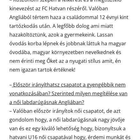
kinevezést az FC Hatvan részéről. Valóban
Angliából tértem haza a családommal 12 évnyi kint
tartózkodás után. A legfőbb dolog ami miatt
hazaköltöztünk, azok a gyermekeink. Lassan
óvodás korba lépnek és jobbnak láttuk ha magyar
óvodába, magyar környezetben nevelkednek és
nem érinti meg Őket az a nyugati stílus amit, én
nem igazan tartok értéknek!
–
Először irányíthatsz csapatot a gyengébbik nem
vonatkozásában? Szerinted milyen megítélése van
a női labdarúgásnak Angliában?
– Valóban először irányítok női csapatot, de azt
gondolom hogy, a női labdarúgásnak nagy jövője
van és ez egy kiváló lehetőség hogy, bizonyítsuk a
hatvani U16 női csapatával hogy, érdemi munkát és