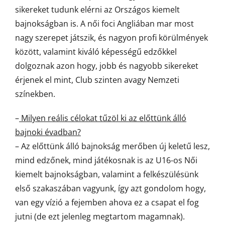
sikereket tudunk elérni az Országos kiemelt
bajnokságban is. A női foci Angliában mar most
nagy szerepet játszik, és nagyon profi körülmények
között, valamint kiváló képességű edzőkkel
dolgoznak azon hogy, jobb és nagyobb sikereket
érjenek el mint, Club szinten avagy Nemzeti
színekben.
–
Milyen reális célokat tűzöl ki az előttünk álló
bajnoki évadban?
– Az előttünk álló bajnokság merőben új keletű lesz,
mind edzőnek, mind játékosnak is az U16-os Női
kiemelt bajnokságban, valamint a felkészülésünk
első szakaszában vagyunk, így azt gondolom hogy,
van egy vízió a fejemben ahova ez a csapat el fog
jutni (de ezt jelenleg megtartom magamnak).