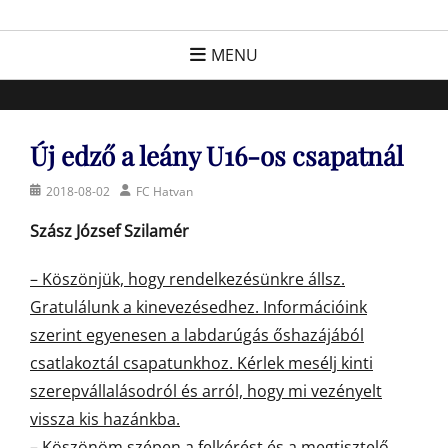
Skip
FC Hatvan
Egyesület a hatvani labdarúgásért, sportért!
to
MENU
content
Új edző a leány U16-os csapatnál
Posted
Author
2018-08-02
FC Hatvan
on
Szász József Szilamér
–
Köszönjük, hogy rendelkezésünkre állsz.
Gratulálunk a kinevezésedhez. Információink
szerint egyenesen a labdarúgás őshazájából
csatlakoztál csapatunkhoz. Kérlek mesélj kinti
szerepvállalásodról és arról, hogy mi vezényelt
vissza kis hazánkba.
– Köszönöm szépen a felkérést és a megtisztelő