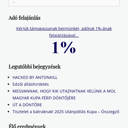
for:
Adó felajánlás
Kérjük támogassanak bennünket, adójuk 1%-ának
felajánlásával...
Legutóbbi bejegyzések
HACKED BY ANTONKILL
Edzői álláshirdetés
MEGVANNAK, HOGY KIK UTAZHATNAK VELÜNK A MOL
MAGYAR KUPA FÉRFI DÖNTŐJÉRE
ÚT A DÖNTŐRE
Tisztelet a bátraknak! 2025 Utánpótlás Kupa – Összegző
Élő eredmények