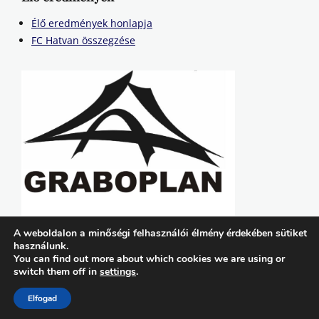
Élő eredmények honlapja
FC Hatvan összegzése
A weboldalon a minőségi felhasználói élmény érdekében sütiket
használunk.
You can find out more about which cookies we are using or
switch them off in
settings
.
Copyright © 2026
FC Hatvan
. All Rights Reserved. | Lucida by
Catch Themes
Elfogad