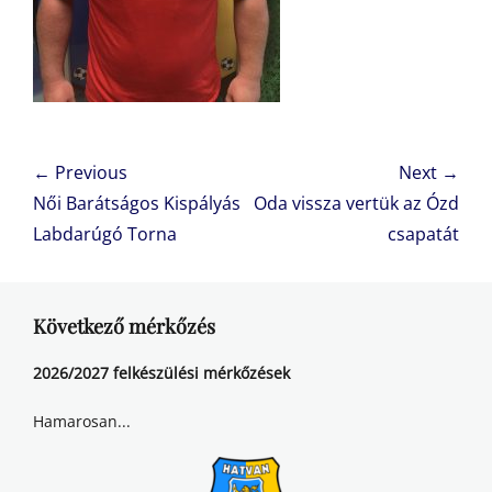
Bejegyzés
← Previous
Next →
navigáció
Previous
Next
Női Barátságos Kispályás
Oda vissza vertük az Ózd
post:
post:
Labdarúgó Torna
csapatát
Következő mérkőzés
2026/2027 felkészülési mérkőzések
Hamarosan...