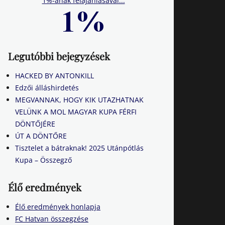
1%-ának felajánlásával...
Legutóbbi bejegyzések
HACKED BY ANTONKILL
Edzői álláshirdetés
MEGVANNAK, HOGY KIK UTAZHATNAK
VELÜNK A MOL MAGYAR KUPA FÉRFI
DÖNTŐJÉRE
ÚT A DÖNTŐRE
Tisztelet a bátraknak! 2025 Utánpótlás
Kupa – Összegző
Élő eredmények
Élő eredmények honlapja
FC Hatvan összegzése