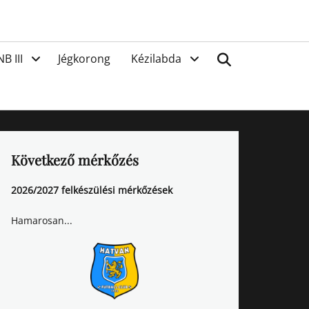
van
Search
NB III
Jégkorong
Kézilabda
Következő mérkőzés
2026/2027 felkészülési mérkőzések
Hamarosan...