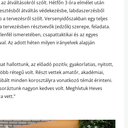
az átváltásokról szólt. Hétfőn 3 óra elmélet után
avesztésből átváltás védekezésbe, labdaszerzésből
p a tervezésről szólt. Versenyidőszakban egy teljes
a tervezésben résztvevők (edzők) szerepe, feladata.
lenfél ismeretében, csapattaktikai és az egyes
val. Az adott héten milyen irányelvek alapján
hallottunk, az előadó pozitív, gyakorlatias, nyitott,
több rétegű volt. Részt vettek amatőr, akadémiai,
róbált minden korosztályra vonatkozó témát érinteni.
acsoráztunk nagyon kedves volt. Meghívtuk Heves
a vett.”