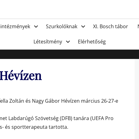
FC Hat
 intézmények
Szurkolóknak
XI. Bosch tábor
Létesítmény
Elérhetőség
 Hévízen
fella Zoltán és Nagy Gábor Hévízen március 26-27-e
émet Labdarúgó Szövetség (DFB) tanára (UEFA Pro
- és sportterapeuta tartotta.