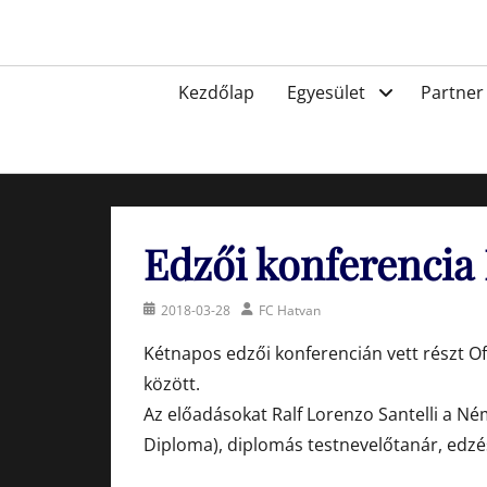
Skip
to
Egyesület a hatvani labdarúgásért, sportért!
content
Primary
Kezdőlap
Egyesület
Partner
menu
Edzői konferencia
Posted
Author
2018-03-28
FC Hatvan
on
Kétnapos edzői konferencián vett részt O
között.
Az előadásokat Ralf Lorenzo Santelli a N
Diploma), diplomás testnevelőtanár, edzés