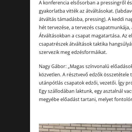
A konferencia elsősorban a pressingről és 
gyakorlatba vitték az átváltásokat. (labd
átváltás támadásba, pressing). A keddi na
hét tervezése, a tervezés csapatmunkája, 
Átváltásokban a csapat magatartása. Az el
csapatrészek átváltások taktika hangsúlyá
szervezik meg edzésformáikat.
Nagy Gábor: „Magas színvonalú előadásokat 
közvetlen. A résztvevő edzők összetétele 
utánpótlás csapatok edzői, vezetői. Így p
Egy szállodában laktunk, egy asztalnál v
megyébe előadást tartani, melyet fontolór