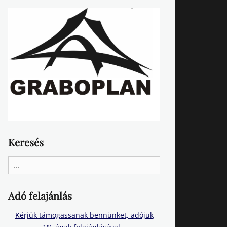
Keresés
Search
for:
Adó felajánlás
Kérjük támogassanak bennünket, adójuk