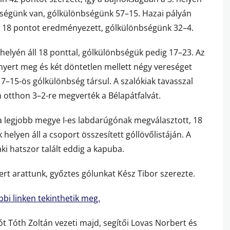
eségünk van, gólkülönbségünk 57–15. Hazai pályán
z 18 pontot eredményezett, gólkülönbségünk 32–4.
 helyén áll 18 ponttal, gólkülönbségük pedig 17–23. Az
yert meg és két döntetlen mellett négy vereséget
 7–15-ös gólkülönbség társul. A szalókiak tavasszal
n otthon 3–2-re megverték a Bélapátfalvát.
 legjobb megye I-es labdarúgónak megválasztott, 18
helyen áll a csoport összesített góllövőlistáján. A
ki hatszor talált eddig a kapuba.
ert arattunk, győztes gólunkat Kész Tibor szerezte.
bbi linken tekinthetik meg.
 Tóth Zoltán vezeti majd, segítői Lovas Norbert és