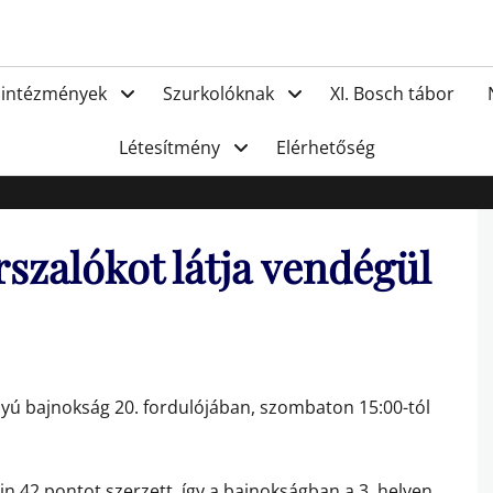
FC Hat
 intézmények
Szurkolóknak
XI. Bosch tábor
Létesítmény
Elérhetőség
szalókot látja vendégül
lyú bajnokság 20. fordulójában, szombaton 15:00-tól
in 42 pontot szerzett, így a bajnokságban a 3. helyen