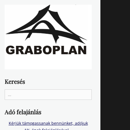
Keresés
Search
for:
Adó felajánlás
Kérjük támogassanak bennünket, adójuk