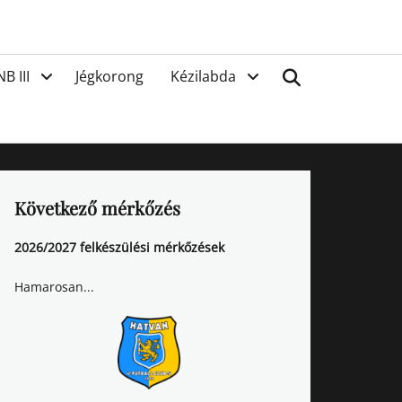
van
Search
NB III
Jégkorong
Kézilabda
Következő mérkőzés
2026/2027 felkészülési mérkőzések
Hamarosan...