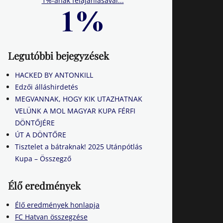
1%-ának felajánlásával...
Legutóbbi bejegyzések
HACKED BY ANTONKILL
Edzői álláshirdetés
MEGVANNAK, HOGY KIK UTAZHATNAK
VELÜNK A MOL MAGYAR KUPA FÉRFI
DÖNTŐJÉRE
ÚT A DÖNTŐRE
Tisztelet a bátraknak! 2025 Utánpótlás
Kupa – Összegző
Élő eredmények
Élő eredmények honlapja
FC Hatvan összegzése