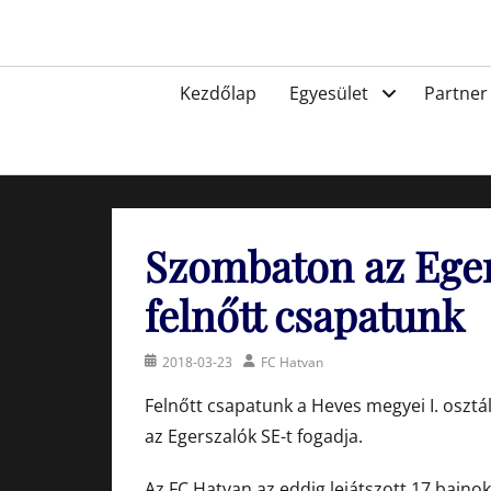
Skip
to
Egyesület a hatvani labdarúgásért, sportért!
content
Primary
Kezdőlap
Egyesület
Partner
menu
Szombaton az Eger
felnőtt csapatunk
Posted
Author
2018-03-23
FC Hatvan
on
Felnőtt csapatunk a Heves megyei I. osztá
az Egerszalók SE-t fogadja.
Az FC Hatvan az eddig lejátszott 17 bajnok