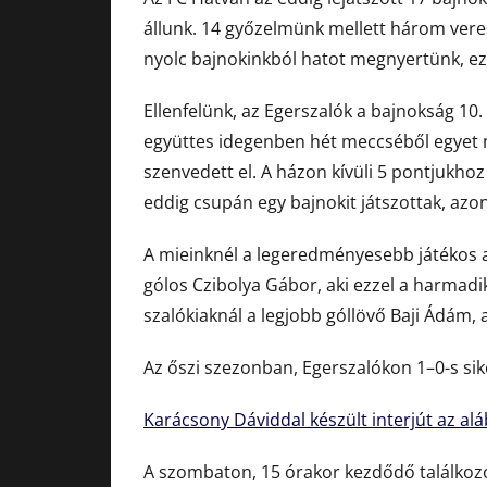
állunk. 14 győzelmünk mellett három ver
nyolc bajnokinkból hatot megnyertünk, e
Ellenfelünk, az Egerszalók a bajnokság 10.
együttes idegenben hét meccséből egyet n
szenvedett el. A házon kívüli 5 pontjukhoz
eddig csupán egy bajnokit játszottak, azo
A mieinknél a legeredményesebb játékos a
gólos Czibolya Gábor, aki ezzel a harmadik 
szalókiaknál a legjobb góllövő Baji Ádám, a
Az őszi szezonban, Egerszalókon 1–0-s sik
Karácsony Dáviddal készült interjút az alá
A szombaton, 15 órakor kezdődő találkozót