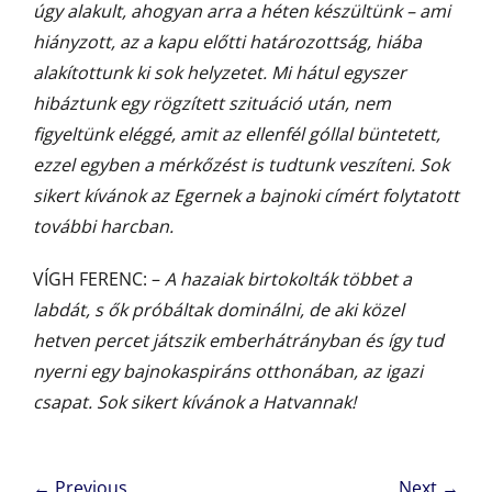
úgy alakult, ahogyan arra a héten készültünk – ami
hiányzott, az a kapu előtti határozottság, hiába
alakítottunk ki sok helyzetet. Mi hátul egyszer
hibáztunk egy rögzített szituáció után, nem
figyeltünk eléggé, amit az ellenfél góllal büntetett,
ezzel egyben a mérkőzést is tudtunk veszíteni. Sok
sikert kívánok az Egernek a bajnoki címért folytatott
további harcban.
VÍGH FERENC: –
A hazaiak birtokolták többet a
labdát, s ők próbáltak dominálni, de aki közel
hetven percet játszik emberhátrányban és így tud
nyerni egy bajnokaspiráns otthonában, az igazi
csapat. Sok sikert kívánok a Hatvannak!
Bejegyzés
← Previous
Next →