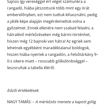
Sajnos így vereséggel ért véget számunkra a
rangadó, hiába játszottunk több mint egy órát
emberelőnyben, ezt nem tudtuk kihasználni, pedig
a játék képe alapján megérdemeltük volna a
győzelmet. Ennek ellenére nem szabad feladni, a
hátralévő mérkőzéseken még bármi történhet,
hiszen még 12 bajnoki van hátra! Az egriek sem
lehetnek egyébként maradéktalanul boldogok,
hiszen hiába nyertek a rangadón, a Felsőtárkány 9–
0-s sikere miatt – rosszabb gólkülönbséggel –
leszorultak a tabella éléről.
Edzői értékelések
:
NAGY TAMÁS: –
A mérkőzés menete a kapott gólig