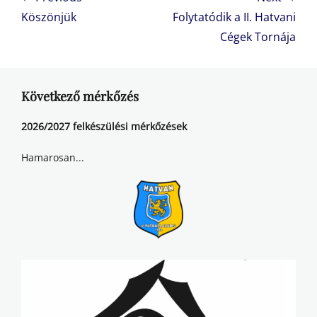
navigáció
Previous
Next
Köszönjük
Folytatódik a II. Hatvani
post:
post:
Cégek Tornája
Következő mérkőzés
2026/2027 felkészülési mérkőzések
Hamarosan...