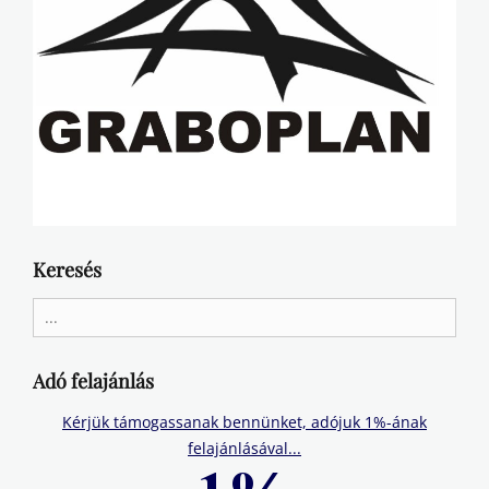
Keresés
Search
for:
Adó felajánlás
Kérjük támogassanak bennünket, adójuk 1%-ának
felajánlásával...