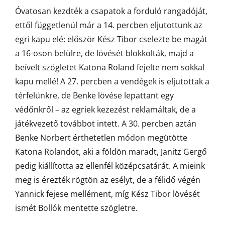
Óvatosan kezdték a csapatok a forduló rangadóját,
ettől függetlenül már a 14. percben eljutottunk az
egri kapu elé: először Kész Tibor cselezte be magát
a 16-oson belülre, de lövését blokkolták, majd a
beívelt szögletet Katona Roland fejelte nem sokkal
kapu mellé! A 27. percben a vendégek is eljutottak a
térfelünkre, de Benke lövése lepattant egy
védőnkről – az egriek kezezést reklamáltak, de a
játékvezető továbbot intett. A 30. percben aztán
Benke Norbert érthetetlen módon megütötte
Katona Rolandot, aki a földön maradt, Janitz Gergő
pedig kiállította az ellenfél középcsatárát. A mieink
meg is érezték rögtön az esélyt, de a félidő végén
Yannick fejese mellément, míg Kész Tibor lövését
ismét Bollók mentette szögletre.