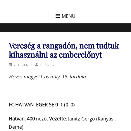
Skip
FC Hatvan
Egyesület a hatvani labdarúgásért, sportért!
to
MENU
content
Vereség a rangadón, nem tudtuk
kihasználni az emberelőnyt
Posted
Author
2018-03-11
FC Hatvan
on
Heves megyei I. osztály, 18. forduló:
FC HATVAN–EGER SE 0–1 (0–0)
Hatvan, 400
néző.
Vezette
: Janitz Gergő (Kányási,
Deme).