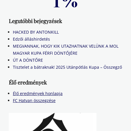
Legutóbbi bejegyzések
HACKED BY ANTONKILL
Edzői álláshirdetés
MEGVANNAK, HOGY KIK UTAZHATNAK VELÜNK A MOL
MAGYAR KUPA FÉRFI DÖNTŐJÉRE
ÚT A DÖNTŐRE
Tisztelet a bátraknak! 2025 Utánpótlás Kupa – Összegző
Élő eredmények
Élő eredmények honlapja
FC Hatvan összegzése