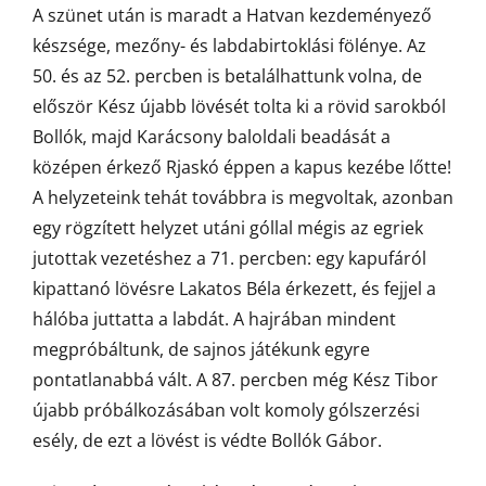
A szünet után is maradt a Hatvan kezdeményező
készsége, mezőny- és labdabirtoklási fölénye. Az
50. és az 52. percben is betalálhattunk volna, de
először Kész újabb lövését tolta ki a rövid sarokból
Bollók, majd Karácsony baloldali beadását a
középen érkező Rjaskó éppen a kapus kezébe lőtte!
A helyzeteink tehát továbbra is megvoltak, azonban
egy rögzített helyzet utáni góllal mégis az egriek
jutottak vezetéshez a 71. percben: egy kapufáról
kipattanó lövésre Lakatos Béla érkezett, és fejjel a
hálóba juttatta a labdát. A hajrában mindent
megpróbáltunk, de sajnos játékunk egyre
pontatlanabbá vált. A 87. percben még Kész Tibor
újabb próbálkozásában volt komoly gólszerzési
esély, de ezt a lövést is védte Bollók Gábor.