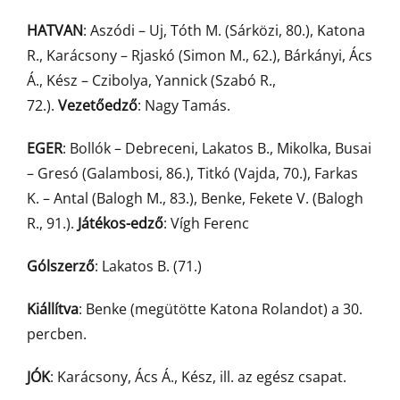
HATVAN
: Aszódi – Uj, Tóth M. (Sárközi, 80.), Katona
R., Karácsony – Rjaskó (Simon M., 62.), Bárkányi, Ács
Á., Kész – Czibolya, Yannick (Szabó R.,
72.).
Vezetőedző
: Nagy Tamás.
EGER
: Bollók – Debreceni, Lakatos B., Mikolka, Busai
– Gresó (Galambosi, 86.), Titkó (Vajda, 70.), Farkas
K. – Antal (Balogh M., 83.), Benke, Fekete V. (Balogh
R., 91.).
Játékos-edző
: Vígh Ferenc
Gólszerző
: Lakatos B. (71.)
Kiállítva
: Benke (megütötte Katona Rolandot) a 30.
percben.
JÓK
: Karácsony, Ács Á., Kész, ill. az egész csapat.