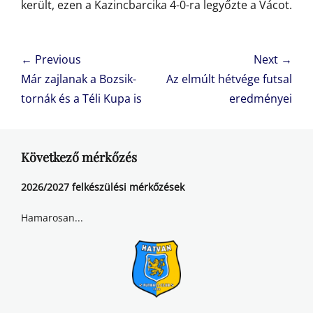
került, ezen a Kazincbarcika 4-0-ra legyőzte a Vácot.
Bejegyzés
← Previous
Next →
navigáció
Previous
Next
Már zajlanak a Bozsik-
Az elmúlt hétvége futsal
post:
post:
tornák és a Téli Kupa is
eredményei
Következő mérkőzés
2026/2027 felkészülési mérkőzések
Hamarosan...