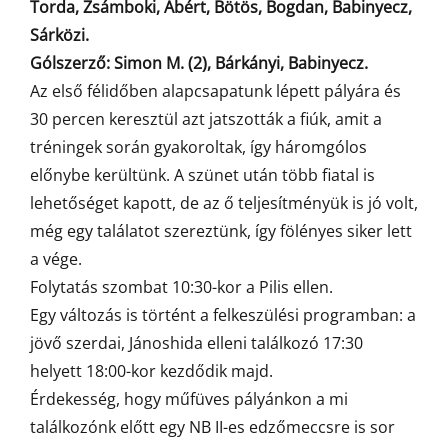
Torda, Zsámboki, Abért, Bötös, Bogdan, Babinyecz,
Sárközi.
Gólszerző: Simon M. (2), Bárkányi, Babinyecz.
Az első félidőben alapcsapatunk lépett pályára és
30 percen keresztül azt jatszották a fiúk, amit a
tréningek során gyakoroltak, így háromgólos
előnybe kerültünk. A szünet után több fiatal is
lehetőséget kapott, de az ő teljesítményük is jó volt,
még egy találatot szereztünk, így fölényes siker lett
a vége.
Folytatás szombat 10:30-kor a Pilis ellen.
Egy változás is történt a felkeszülési programban: a
jövő szerdai, Jánoshida elleni találkozó 17:30
helyett 18:00-kor kezdődik majd.
Érdekesség, hogy műfüves pályánkon a mi
találkozónk előtt egy NB II-es edzőmeccsre is sor