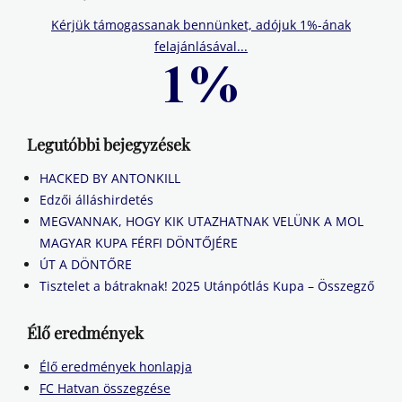
Kérjük támogassanak bennünket, adójuk 1%-ának
felajánlásával...
Legutóbbi bejegyzések
HACKED BY ANTONKILL
Edzői álláshirdetés
MEGVANNAK, HOGY KIK UTAZHATNAK VELÜNK A MOL
MAGYAR KUPA FÉRFI DÖNTŐJÉRE
ÚT A DÖNTŐRE
Tisztelet a bátraknak! 2025 Utánpótlás Kupa – Összegző
Élő eredmények
Élő eredmények honlapja
FC Hatvan összegzése