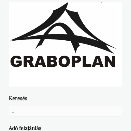
Keresés
Search
for:
Adó felajánlás