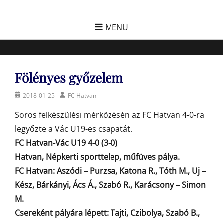
Skip
FC Hatvan
Egyesület a hatvani labdarúgásért, sportért!
to
MENU
content
Fölényes győzelem
Posted
Author
2018-01-25
FC Hatvan
on
Soros felkészülési mérkőzésén az FC Hatvan 4-0-ra
legyőzte a Vác U19-es csapatát.
FC Hatvan-Vác U19 4-0 (3-0)
Hatvan, Népkerti sporttelep, műfüves pálya.
FC Hatvan: Aszódi – Purzsa, Katona R., Tóth M., Uj –
Kész, Bárkányi, Ács Á., Szabó R., Karácsony – Simon
M.
Csereként pályára lépett: Tajti, Czibolya, Szabó B.,