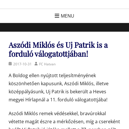
Skip
FC Hatvan
Egyesület a hatvani labdarúgásért, sportért!
to
MENU
content
Aszódi Miklós és Uj Patrik is a
forduló válogatottjában!
Posted
Author
2017-10-31
FC Hatvan
on
A Boldog ellen nyújtott teljesítményének
köszönhetően kapusunk, Aszódi Miklós, illetve
középpályásunk, Uj Patrik is bekerült a Heves
megyei Hírlapnál a 11. forduló válogatottjába!
Aszódi Miklós remek védésekkel, bravúrokkal
vétette magát észre a mérkőzésen, míg a csereként