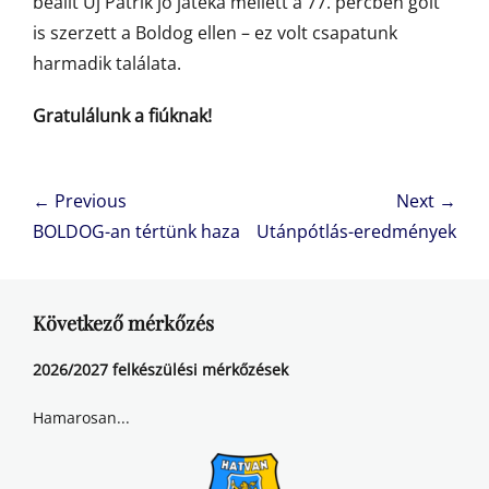
beállt Uj Patrik jó játéka mellett a 77. percben gólt
is szerzett a Boldog ellen – ez volt csapatunk
harmadik találata.
Gratulálunk a fiúknak!
Bejegyzés
← Previous
Next →
navigáció
Previous
Next
BOLDOG-an tértünk haza
Utánpótlás-eredmények
post:
post:
Következő mérkőzés
2026/2027 felkészülési mérkőzések
Hamarosan...