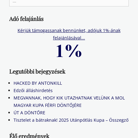
for:
Adó felajánlás
Kérjük támogassanak bennünket, adójuk 1%-ának
felajánlásával...
Legutóbbi bejegyzések
HACKED BY ANTONKILL
Edzői álláshirdetés
MEGVANNAK, HOGY KIK UTAZHATNAK VELÜNK A MOL
MAGYAR KUPA FÉRFI DÖNTŐJÉRE
ÚT A DÖNTŐRE
Tisztelet a bátraknak! 2025 Utánpótlás Kupa – Összegző
Élő eredmények