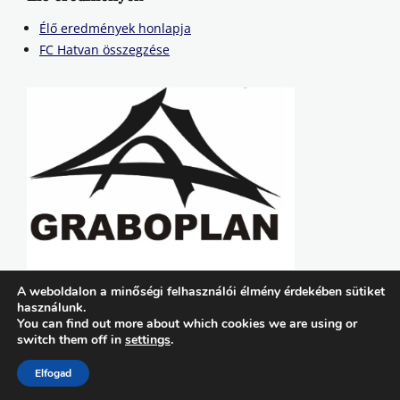
Élő eredmények honlapja
FC Hatvan összegzése
A weboldalon a minőségi felhasználói élmény érdekében sütiket
használunk.
You can find out more about which cookies we are using or
switch them off in
settings
.
Copyright © 2026
FC Hatvan
. All Rights Reserved. | Lucida by
Catch Themes
Elfogad