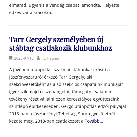
elmarad, ugyanis a vendég csapat lemondta. Helyette
edzés vár a srácokra.
Tarr Gergely személyében új
stábtag csatlakozik klubunkhoz
Posted
Author
2025-07-16
FC Hatvan
on
A jövőben utánpótlás szakmai stábunkat erősíti a
Jászfényszaruról érkező Tarr Gergely, aki
szekcióvezetőként az alsó szekciós csapataink munkáját
igyekszik majd összehangolni, támogatni, valamint
tevékeny részt vállalni ezen korosztályos együtteseink
szintlépő építkezésében. Gergő utánpótlás edzői pályáját
2016-ban a jászberényi Tehetség Sportegyesületnél
kezdte meg. 2018-ban csatlakozott a
Tovább…