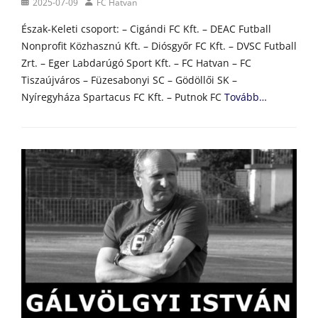
Posted
Author
2025-07-09
FC Hatvan
on
Észak-Keleti csoport: – Cigándi FC Kft. – DEAC Futball
Nonprofit Közhasznú Kft. – Diósgyőr FC Kft. – DVSC Futball
Zrt. – Eger Labdarúgó Sport Kft. – FC Hatvan – FC
Tiszaújváros – Füzesabonyi SC – Gödöllői SK –
Nyíregyháza Spartacus FC Kft. – Putnok FC
Tovább…