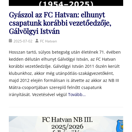
Gyászol az FC Hatvan: elhunyt
csapatunk korábbi vezetőedzője,
Gálvölgyi István
Posted
Author
2025-07-02
FC Hatvan
on
Hosszan tartó, súlyos betegség után életének 71. évében
kedden délután elhunyt Gálvölgyi István, az FC Hatvan
korábbi vezetőedzője. Gálvölgyi István 2011 őszén került
klubunkhoz, akkor még utánpótlás-szakágvezetőként,
majd 2012 elején formálisan is átvette az akkor az NB III
Mátra-csoportjában szereplő felnőtt csapatunk
irányítását. Vezetésével végül
Tovább…