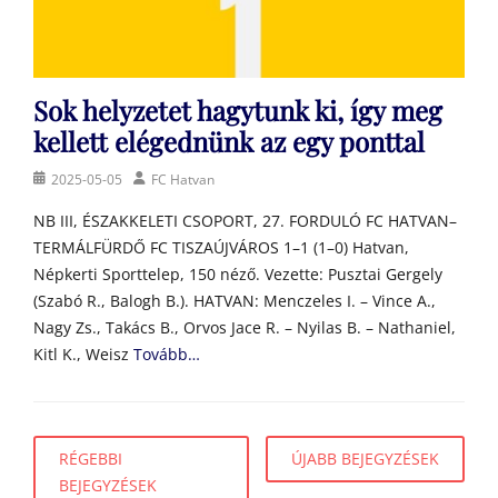
Sok helyzetet hagytunk ki, így meg
kellett elégednünk az egy ponttal
Posted
Author
2025-05-05
FC Hatvan
on
NB III, ÉSZAKKELETI CSOPORT, 27. FORDULÓ FC HATVAN–
TERMÁLFÜRDŐ FC TISZAÚJVÁROS 1–1 (1–0) Hatvan,
Népkerti Sporttelep, 150 néző. Vezette: Pusztai Gergely
(Szabó R., Balogh B.). HATVAN: Menczeles I. – Vince A.,
Nagy Zs., Takács B., Orvos Jace R. – Nyilas B. – Nathaniel,
Kitl K., Weisz
Tovább…
Bejegyzés
RÉGEBBI
ÚJABB BEJEGYZÉSEK
navigáció
BEJEGYZÉSEK