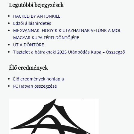
Legutóbbi bejegyzések
HACKED BY ANTONKILL
Edzői álláshirdetés
MEGVANNAK, HOGY KIK UTAZHATNAK VELÜNK A MOL
MAGYAR KUPA FÉRFI DÖNTŐJÉRE
ÚT A DÖNTŐRE
Tisztelet a bátraknak! 2025 Utánpótlás Kupa – Összegző
Élő eredmények
Élő eredmények honlapja
FC Hatvan összegzése