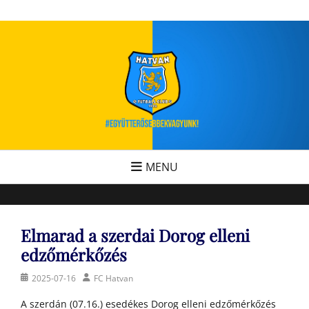
Skip
FC Hatvan
Egyesület a hatvani labdarúgásért, sportért!
to
content
MENU
Elmarad a szerdai Dorog elleni
edzőmérkőzés
Posted
Author
2025-07-16
FC Hatvan
on
A szerdán (07.16.) esedékes Dorog elleni edzőmérkőzés