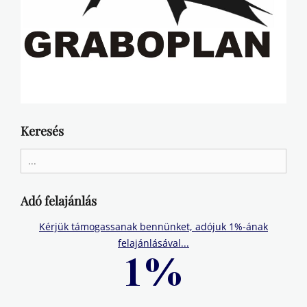
Keresés
Search
for:
Adó felajánlás
Kérjük támogassanak bennünket, adójuk 1%-ának
felajánlásával...