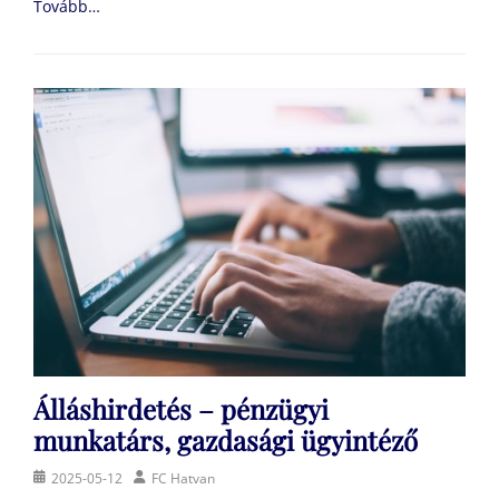
Tovább…
Álláshirdetés – pénzügyi
munkatárs, gazdasági ügyintéző
Posted
Author
2025-05-12
FC Hatvan