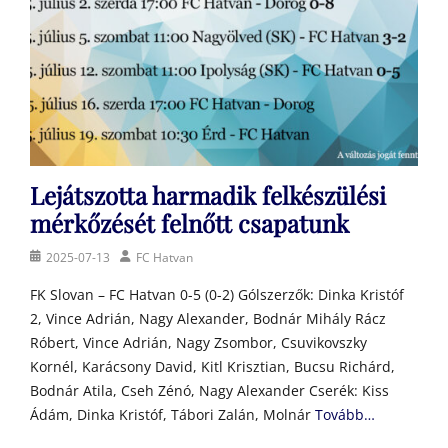
Lejátszotta harmadik felkészülési
mérkőzését felnőtt csapatunk
Posted
Author
2025-07-13
FC Hatvan
on
FK Slovan – FC Hatvan 0-5 (0-2) Gólszerzők: Dinka Kristóf
2, Vince Adrián, Nagy Alexander, Bodnár Mihály Rácz
Róbert, Vince Adrián, Nagy Zsombor, Csuvikovszky
Kornél, Karácsony David, Kitl Krisztian, Bucsu Richárd,
Bodnár Atila, Cseh Zénó, Nagy Alexander Cserék: Kiss
Ádám, Dinka Kristóf, Tábori Zalán, Molnár
Tovább…