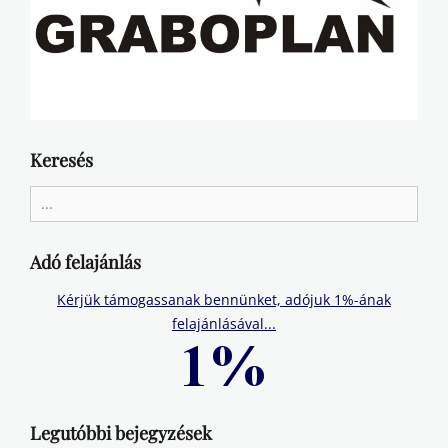
Keresés
Search
for:
Adó felajánlás
Kérjük támogassanak bennünket, adójuk 1%-ának
felajánlásával...
Legutóbbi bejegyzések