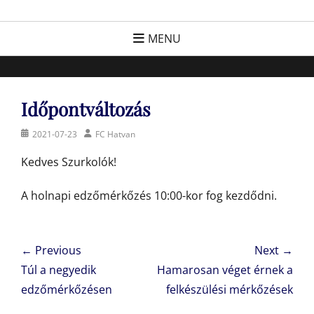
Skip
FC Hatvan
Egyesület a hatvani labdarúgásért, sportért!
to
MENU
content
Időpontváltozás
Posted
Author
2021-07-23
FC Hatvan
on
Kedves Szurkolók!
A holnapi edzőmérkőzés 10:00-kor fog kezdődni.
Bejegyzés
← Previous
Next →
navigáció
Previous
Next
Túl a negyedik
Hamarosan véget érnek a
post:
post:
edzőmérkőzésen
felkészülési mérkőzések