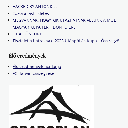
HACKED BY ANTONKILL
Edzői álláshirdetés
MEGVANNAK, HOGY KIK UTAZHATNAK VELÜNK A MOL
MAGYAR KUPA FÉRFI DÖNTŐJÉRE
ÚT A DÖNTŐRE
Tisztelet a bátraknak! 2025 Utánpótlás Kupa – Összegző
Élő eredmények
Élő eredmények honlapja
FC Hatvan összegzése