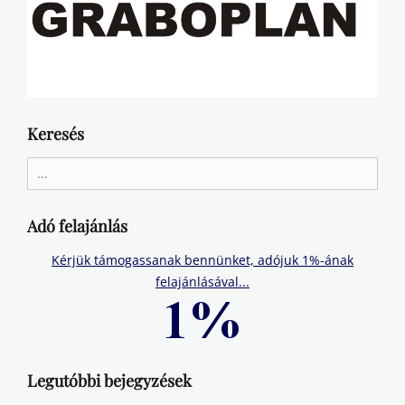
Keresés
Search
for:
Adó felajánlás
Kérjük támogassanak bennünket, adójuk 1%-ának
felajánlásával...
Legutóbbi bejegyzések