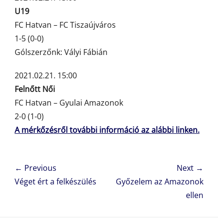
U19
FC Hatvan – FC Tiszaújváros
1-5 (0-0)
Gólszerzőnk: Vályi Fábián
2021.02.21. 15:00
Felnőtt Női
FC Hatvan – Gyulai Amazonok
2-0 (1-0)
A mérkőzésről további információ az alábbi linken.
Bejegyzés
← Previous
Next →
navigáció
Previous
Next
Véget ért a felkészülés
Győzelem az Amazonok
post:
post:
ellen