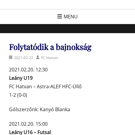
Skip
FC Hatvan
Egyesület a hatvani labdarúgásért, sportért!
to
MENU
content
Folytatódik a bajnokság
Posted
Author
2021-02-22
FC Hatvan
on
2021.02.20. 12:30
Leány U19
FC Hatvan – Astra-ALEF HFC-Üllő
1-2 (0-0)
Gólszerzőnk: Kanyó Blanka
2021.02.20. 15:00
Leány U16 – Futsal