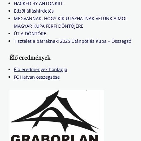
HACKED BY ANTONKILL
Edzői álláshirdetés
MEGVANNAK, HOGY KIK UTAZHATNAK VELÜNK A MOL
MAGYAR KUPA FÉRFI DÖNTŐJÉRE
ÚT A DÖNTŐRE
Tisztelet a bátraknak! 2025 Utánpótlás Kupa – Összegző
Élő eredmények
Élő eredmények honlapja
FC Hatvan összegzése