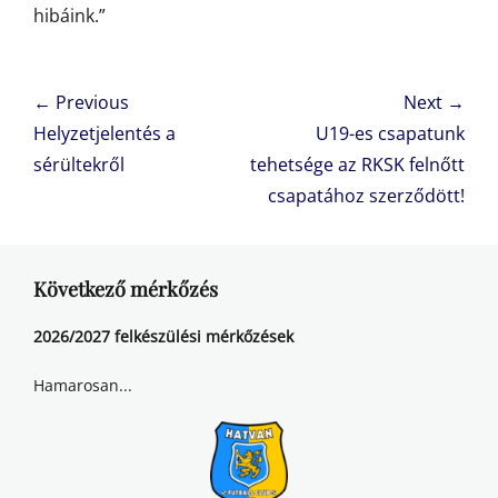
hibáink.”
Bejegyzés
← Previous
Next →
navigáció
Previous
Next
Helyzetjelentés a
U19-es csapatunk
post:
post:
sérültekről
tehetsége az RKSK felnőtt
csapatához szerződött!
Következő mérkőzés
2026/2027 felkészülési mérkőzések
Hamarosan...