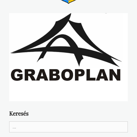
Keresés
Search
for: