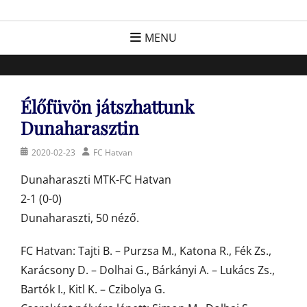
Skip
FC Hatvan
Egyesület a hatvani labdarúgásért, sportért!
to
MENU
content
Élőfüvön játszhattunk
Dunaharasztin
Posted
Author
2020-02-23
FC Hatvan
on
Dunaharaszti MTK-FC Hatvan
2-1 (0-0)
Dunaharaszti, 50 néző.
FC Hatvan: Tajti B. – Purzsa M., Katona R., Fék Zs.,
Karácsony D. – Dolhai G., Bárkányi A. – Lukács Zs.,
Bartók I., Kitl K. – Czibolya G.