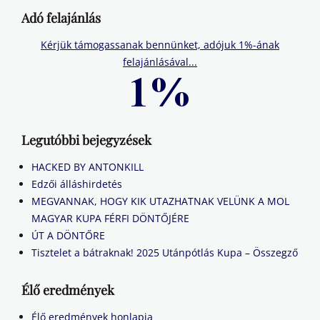
Adó felajánlás
Kérjük támogassanak bennünket, adójuk 1%-ának
felajánlásával...
Legutóbbi bejegyzések
HACKED BY ANTONKILL
Edzői álláshirdetés
MEGVANNAK, HOGY KIK UTAZHATNAK VELÜNK A MOL
MAGYAR KUPA FÉRFI DÖNTŐJÉRE
ÚT A DÖNTŐRE
Tisztelet a bátraknak! 2025 Utánpótlás Kupa – Összegző
Élő eredmények
Élő eredmények honlapja