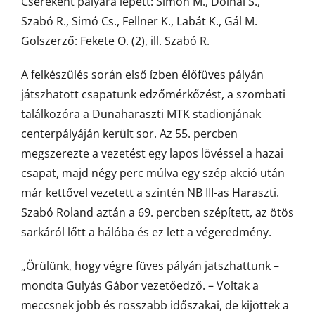
Csereként pályára lépett: Simon M., Dolhai S.,
Szabó R., Simó Cs., Fellner K., Labát K., Gál M.
Golszerző: Fekete O. (2), ill. Szabó R.
A felkészülés során első ízben élőfüves pályán
játszhatott csapatunk edzőmérkőzést, a szombati
találkozóra a Dunaharaszti MTK stadionjának
centerpályáján került sor. Az 55. percben
megszerezte a vezetést egy lapos lövéssel a hazai
csapat, majd négy perc múlva egy szép akció után
már kettővel vezetett a szintén NB III-as Haraszti.
Szabó Roland aztán a 69. percben szépített, az ötös
sarkáról lőtt a hálóba és ez lett a végeredmény.
„Örülünk, hogy végre füves pályán jatszhattunk –
mondta Gulyás Gábor vezetőedző. – Voltak a
meccsnek jobb és rosszabb időszakai, de kijöttek a